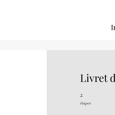
I
Livret 
2
2 étapes
étapes