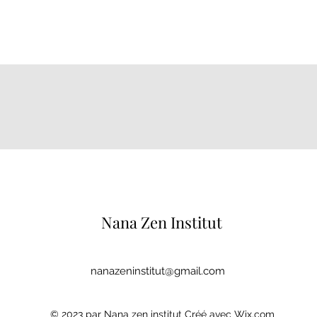
Nana Zen Institu
t
nanazeninstitut@gmail.com
© 2023 par Nana zen institut Créé avec Wix.com