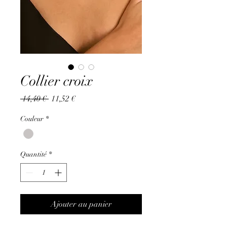
Collier croix
Prix
Prix
 14,40 € 
11,52 €
original
promotionnel
Couleur
*
Quantité
*
Ajouter au panier