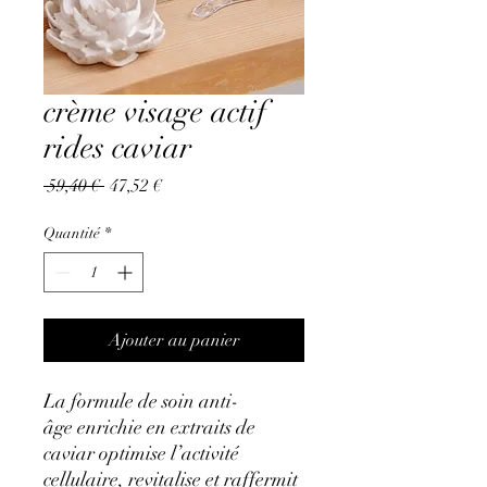
crème visage actif
rides caviar
Prix
Prix
 59,40 € 
47,52 €
original
promotionnel
Quantité
*
Ajouter au panier
La formule de soin anti-
âge enrichie en extraits de
caviar optimise l’activité
cellulaire, revitalise et raffermit