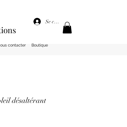
Se connecter
tions
ous contacter
Boutique
leil désaltérant
otionnel