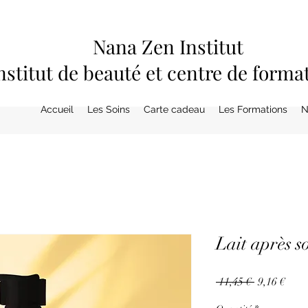
Nana Zen Institut
nstitut de beauté et centre de forma
Accueil
Les Soins
Carte cadeau
Les Formations
N
Lait après so
Prix
Prix
 11,45 € 
9,16 €
original
prom