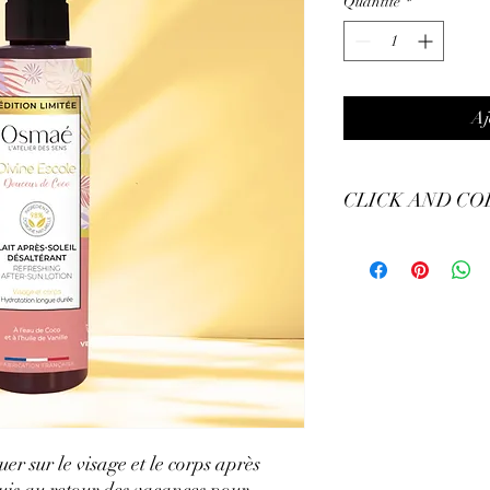
Quantité
*
Aj
CLICK AND CO
Retrait de votre comman
9h à 15h, mardi, jeudi 
Samedi de 9h30 à 15h
uer sur le visage et le corps après
uis au retour des vacances pour