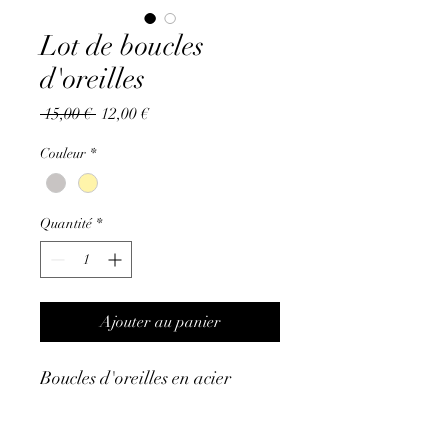
Lot de boucles
d'oreilles
Prix
Prix
 15,00 € 
12,00 €
original
promotionnel
Couleur
*
Quantité
*
Ajouter au panier
Boucles d'oreilles en acier
inoxydable. Résiste à l’eau et ne
noircit pas. Garantie sans