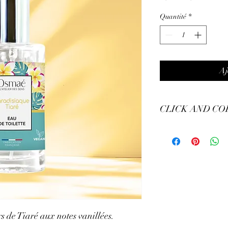
original
promo
Quantité
*
Aj
CLICK AND CO
Retrait de votre comman
9h à 15h, mardi, jeudi 
Samedi de 9h30 à 15h
 de Tiaré aux notes vanillées.