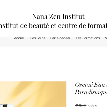
Nana Zen Institut
nstitut de beauté et centre de forma
Accueil
Les Soins
Carte cadeau
Les Formations
N
Osmaé Eau d
Paradisiaqu
Prix
Prix
 9,85 € 
7,88 €