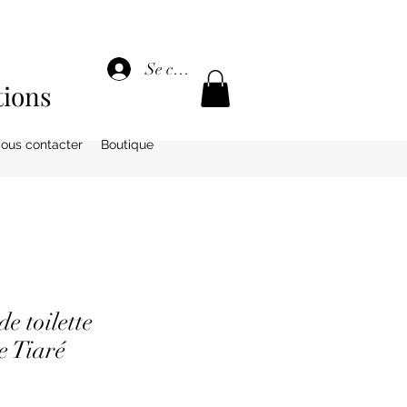
Se connecter
tions
ous contacter
Boutique
e toilette
e Tiaré