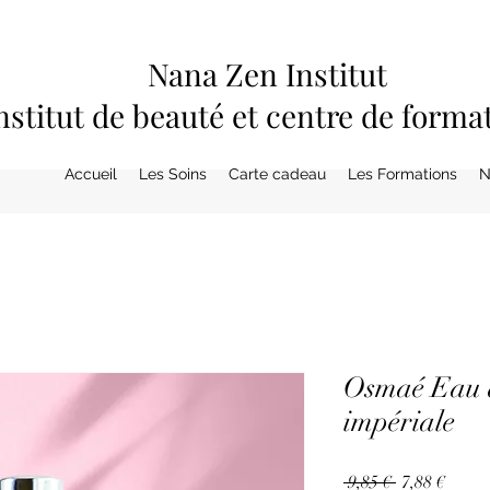
Nana Zen Institut
nstitut de beauté et centre de forma
Accueil
Les Soins
Carte cadeau
Les Formations
N
Osmaé Eau d
impériale
Prix
Prix
 9,85 € 
7,88 €