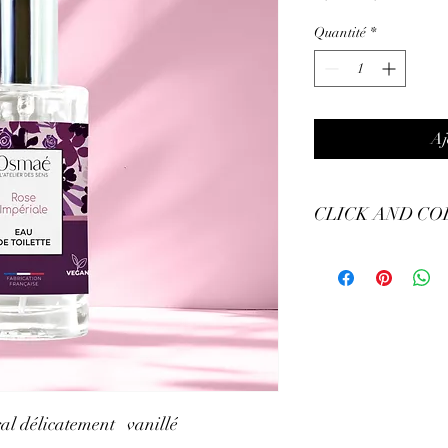
original
promo
Quantité
*
Aj
CLICK AND CO
Retrait de votre comman
9h à 15h, mardi, jeudi 
Samedi de 9h30 à 15h
al délicatement vanillé